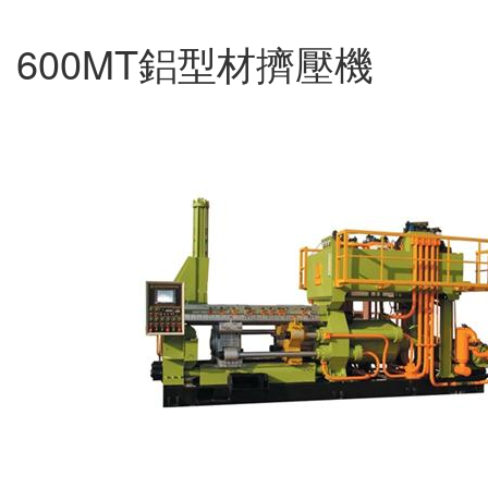
600MT鋁型材擠壓機