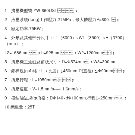
1．擠壓機型號:YW-660UST；
2．液壓系統(tǒng)工作壓力:21MPa，最大擠壓力P=600T；
3．額定功率:75KW；
4．外形及其他部分尺寸：L1（6000）×W1（3500）×H（3700）
（mm）；
L2=1686mm；h=925mm；W2=1200mm；
5．擠壓機主油缸及前板尺寸：D=Φ574mm；W3=300mm
6．鋁棒規(guī)格：L（長度）≦450mm,D(直徑) ≦Φ90mm；
7．擠壓行程：L=1050mm；
8．擠壓速度：V=1.5mm/s-—11.6mm/s；
9．盛錠油缸規(guī)格：DΦ140×dΦ100mm,行程L=250mm；
10.總重量：25T