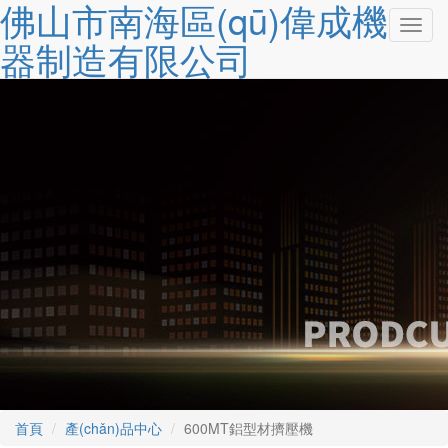
佛山市南海區(qū)偉成機
切
器制造有限公司
換
導
(dǎo)
航
首頁
產(chǎn)品中心
600MT鋁型材擠壓機