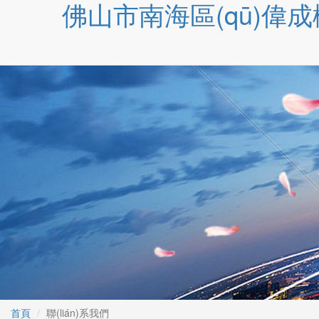
佛山市南海區(qū)偉成
首頁
聯(lián)系我們