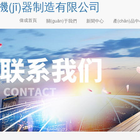
機(jī)器制造有限公司
偉成首頁
關(guān)于我們
新聞中心
產(chǎn)品