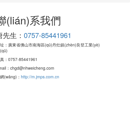
聯(lián)系我們
唐先生：
0757-85441961
址：廣東省佛山市南海區(qū)丹灶鎮(zhèn)良登工業(yè)
(qū)
真：0757-85441961
mail：chgd@nhweicheng.com
網(wǎng)：
http://m.jmps.com.cn