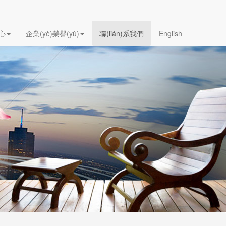
中心
企業(yè)榮譽(yù)
聯(lián)系我們
English