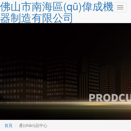
佛山市南海區(qū)偉成機
切
器制造有限公司
換
導
(dǎo)
航
首頁
產(chǎn)品中心