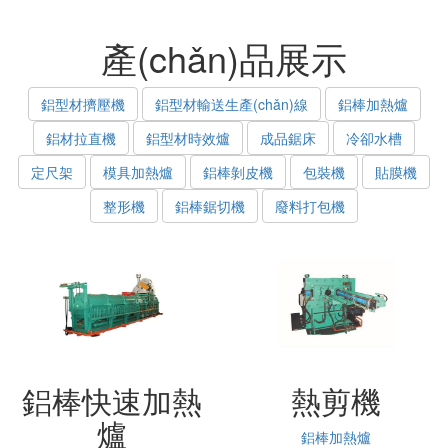
產(chǎn)品展示
鋁型材擠壓機
鋁型材輸送生產(chǎn)線
鋁棒加熱爐
鋁材拉直機
鋁型材時效爐
成品鋸床
冷卻水槽
定尺架
模具加熱爐
鋁棒剝皮機
包裝機
貼膜機
整形機
鋁棒鋸切機
廢料打包機
鋁棒快速加熱
熱剪機
爐
鋁棒加熱爐