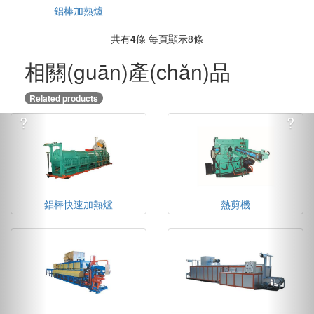
鋁棒加熱爐
共有
4
條 每頁顯示8條
相關(guān)產(chǎn)品
Related products
?
?
鋁棒快速加熱爐
熱剪機