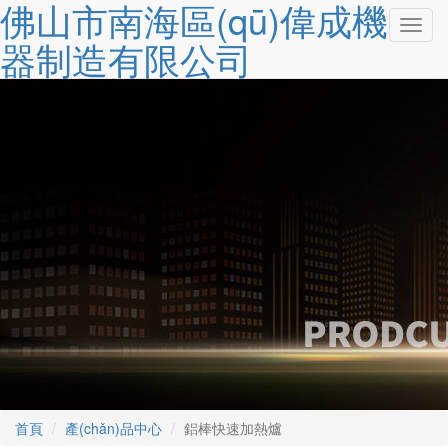
佛山市南海區(qū)偉成機
切
器制造有限公司
換
導
航
首頁
產(chǎn)品中心
鋁棒快速加熱爐