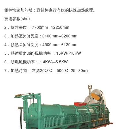
鋁棒快速加熱爐：對鋁棒進行有效的快速加熱處理。
技術參數(shù)：
2．爐體長度 ：7700mm--12250mm
3．加熱區(qū)長度：3100mm--6200mm
4．預熱區(qū)長度：4500mm--6120mm
5．熱循環(huán)風機功率 ：15KW--18KW
6．助燃風機功率：：4KW—5.5KW
7．加熱時間 ：常溫20O℃—500℃, 25--30min